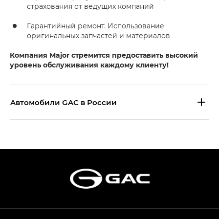
страхования от ведущих компаний
Гарантийный ремонт. Использование
оригинальных запчастей и материалов
Компания Major стремится предоставить высокий
уровень обслуживания каждому клиенту!
Aвтомобили GAC в России
S9 — Эс 9 (S9) в комплектации
Эс Икс ПРЕМИУМ — SX PREMIUM
S7 — Эс 7 (S7) в комплектациях
Эс Икс ПРЕМИУМ — SX PREMIUM, Эс Тэ — ST
HYPTEC HT — Хайптек Эйч Ти (HYPTEC HT)
в комплектации Экс ПРЕМИУМ — EX PREMIUM