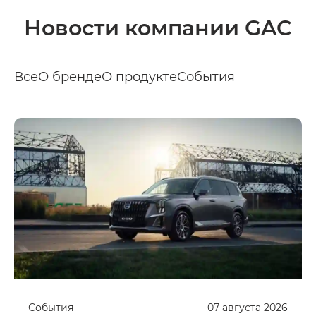
Новости компании GAC
Все
О бренде
О продукте
События
События
07
августа
2026