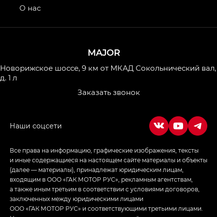
привод — GB AWD, Джи Эль Полный привод —
О нас
GL AWD
M8 — Эм 8 (M8) в комплектациях Джи Эль — GL,
Джи Ти — GT, Джи Икс — GX,
MAJOR
Джи Икс ПРЕМИУМ — GX PREMIUM, ЛАУНЖ —
LOUNGE
Новорижское шоссе, 9 км от МКАД
Сокольнический вал,
д. 1 л
Empow — Эмпау (Empow) в комплектации
Заказать звонок
Джи Эс — GS, Джи Эль с элементы экстерьера
в спортивном стиле — GL
(S-Style)
Все права на информацию, графические изображения, тексты
и иные содержащиеся на настоящем сайте материалы и объекты
(далее — материалы), принадлежат юридическим лицам,
входящим в ООО «ГАК МОТОР РУС», рекламным агентствам,
а также иным третьим в соответствии с условиями договоров,
заключенных между юридическими лицами
ООО «ГАК МОТОР РУС» и соответствующими третьими лицами.