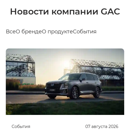
Новости компании GAC
Все
О бренде
О продукте
События
События
07
августа
2026