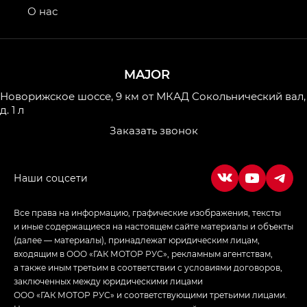
привод — GB AWD, Джи Эль Полный привод —
О нас
GL AWD
M8 — Эм 8 (M8) в комплектациях Джи Эль — GL,
Джи Ти — GT, Джи Икс — GX,
MAJOR
Джи Икс ПРЕМИУМ — GX PREMIUM, ЛАУНЖ —
LOUNGE
Новорижское шоссе, 9 км от МКАД
Сокольнический вал,
д. 1 л
Empow — Эмпау (Empow) в комплектации
Заказать звонок
Джи Эс — GS, Джи Эль с элементы экстерьера
в спортивном стиле — GL
(S-Style)
Все права на информацию, графические изображения, тексты
и иные содержащиеся на настоящем сайте материалы и объекты
(далее — материалы), принадлежат юридическим лицам,
входящим в ООО «ГАК МОТОР РУС», рекламным агентствам,
а также иным третьим в соответствии с условиями договоров,
заключенных между юридическими лицами
ООО «ГАК МОТОР РУС» и соответствующими третьими лицами.