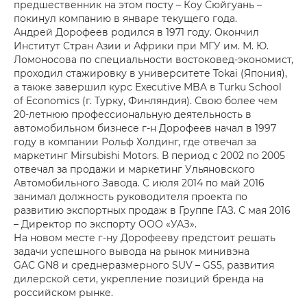
предшественник на этом посту – Коу Сюйгуань –
покинул компанию в январе текущего года.
Андрей Дорофеев родился в 1971 году. Окончил
Институт Стран Азии и Африки при МГУ им. М. Ю.
Ломоносова по специальности востоковед-экономист,
проходил стажировку в университете Tokai (Япония),
а также завершил курс Executive MBA в Turku School
of Economics (г. Турку, Финляндия). Свою более чем
20-летнюю профессиональную деятельность в
автомобильном бизнесе г-н Дорофеев начал в 1997
году в компании Рольф Холдинг, где отвечал за
маркетинг Mirsubishi Motors. В период с 2002 по 2005
отвечал за продажи и маркетинг Ульяновского
Автомобильного Завода. С июля 2014 по май 2016
занимал должность руководителя проекта по
развитию экспортных продаж в Группе ГАЗ. С мая 2016
– Директор по экспорту ООО «УАЗ».
На новом месте г-ну Дорофееву предстоит решать
задачи успешного вывода на рынок минивэна
GAC GN8 и среднеразмерного SUV – GS5, развития
дилерской сети, укрепление позиций бренда на
российском рынке.