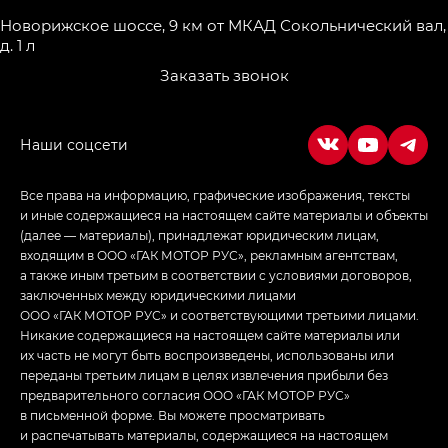
LOUNGE
Новорижское шоссе, 9 км от МКАД
Сокольнический вал,
д. 1 л
Empow — Эмпау (Empow) в комплектации
Заказать звонок
Джи Эс — GS, Джи Эль с элементы экстерьера
в спортивном стиле — GL
(S-Style)
Все права на информацию, графические изображения, тексты
и иные содержащиеся на настоящем сайте материалы и объекты
(далее — материалы), принадлежат юридическим лицам,
входящим в ООО «ГАК МОТОР РУС», рекламным агентствам,
а также иным третьим в соответствии с условиями договоров,
заключенных между юридическими лицами
ООО «ГАК МОТОР РУС» и соответствующими третьими лицами.
Никакие содержащиеся на настоящем сайте материалы или
их часть не могут быть воспроизведены, использованы или
переданы третьим лицам в целях извлечения прибыли без
предварительного согласия ООО «ГАК МОТОР РУС»
в письменной форме. Вы можете просматривать
и распечатывать материалы, содержащиеся на настоящем