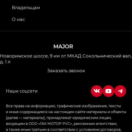
GS4 — Джи Эс 4 (GS4) в комплектациях Джи Би
Владельцам
Передний привод — GB 2WD, Джи Би Полный
привод — GB AWD, Джи Эль Полный привод —
О нас
GL AWD
M8 — Эм 8 (M8) в комплектациях Джи Эль — GL,
Джи Ти — GT, Джи Икс — GX,
MAJOR
Джи Икс ПРЕМИУМ — GX PREMIUM, ЛАУНЖ —
LOUNGE
Новорижское шоссе, 9 км от МКАД
Сокольнический вал,
д. 1 л
Empow — Эмпау (Empow) в комплектации
Заказать звонок
Джи Эс — GS, Джи Эль с элементы экстерьера
в спортивном стиле — GL
(S-Style)
Все права на информацию, графические изображения, тексты
и иные содержащиеся на настоящем сайте материалы и объекты
(далее — материалы), принадлежат юридическим лицам,
входящим в ООО «ГАК МОТОР РУС», рекламным агентствам,
а также иным третьим в соответствии с условиями договоров,