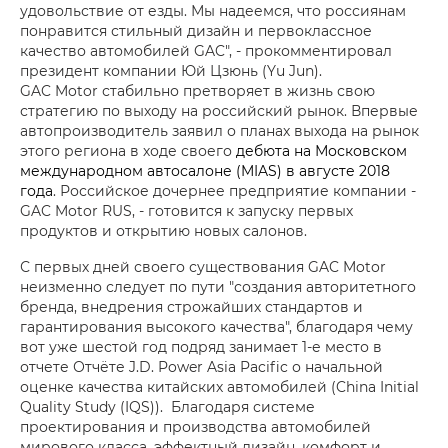
удовольствие от езды. Мы надеемся, что россиянам
понравится стильный дизайн и первоклассное
качество автомобилей GAC", - прокомментировал
президент компании Юй Цзюнь (Yu Jun).
GAC Motor стабильно претворяет в жизнь свою
стратегию по выходу на российский рынок. Впервые
автопроизводитель заявил о планах выхода на рынок
этого региона в ходе своего
дебюта на Московском
международном автосалоне (MIAS) в августе 2018
года
. Российское дочернее предприятие компании -
GAC Motor RUS, - готовится к запуску первых
продуктов и открытию новых салонов.
С первых дней своего существования GAC Motor
неизменно следует по пути "создания авторитетного
бренда, внедрения строжайших стандартов и
гарантирования высокого качества", благодаря чему
вот уже шестой год подряд занимает 1-е место в
отчете Отчёте J.D. Power Asia Pacific о начальной
оценке качества китайских автомобилей (China Initial
Quality Study (IQS)). Благодаря системе
проектирования и производства автомобилей
мирового класса, эффектный дизайн, комфорт и