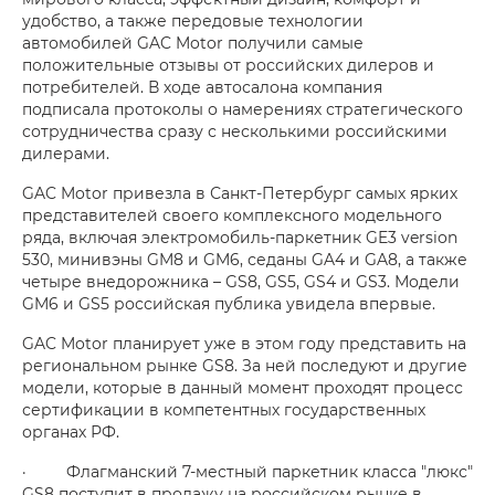
удобство, а также передовые технологии
автомобилей GAC Motor получили самые
положительные отзывы от российских дилеров и
потребителей. В ходе автосалона компания
подписала протоколы о намерениях стратегического
сотрудничества сразу с несколькими российскими
дилерами.
GAC Motor привезла в Санкт-Петербург самых ярких
представителей своего комплексного модельного
ряда, включая электромобиль-паркетник GE3 version
530, минивэны GM8 и GM6, седаны GA4 и GA8, а также
четыре внедорожника – GS8, GS5, GS4 и GS3. Модели
GM6 и GS5 российская публика увидела впервые.
GAC Motor планирует уже в этом году представить на
региональном рынке GS8. За ней последуют и другие
модели, которые в данный момент проходят процесс
сертификации в компетентных государственных
органах РФ.
· Флагманский 7-местный паркетник класса "люкс"
GS8 поступит в продажу на российском рынке в