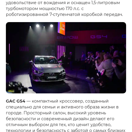
удовольствие от вождения и оснащен 1,5-литровым
турбомотором мощностью 170 л.с. с
роботизированной 7-ступенчатой коробкой передач.
GAC GS4
— компактный кроссовер, созданный
специально для семьи и активного образа жизни в
городе. Просторный салон, высокий уровень
безопасности и современный дизайн делают его
отличным выбором для тех, кто ценит удобство,
технологии и безопасность с заботой о самых близких