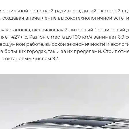
е стильной решеткой радиатора, дизайн которой вд
 создавая впечатление высокотехнологичной эстети
ая установка, включающая 2-литровый бензиновый д
т 427 л.с. Разгон с места до 100 км/ч занимает 6,9 с
 бесшумной работе, высокой экономичности и эколог
 больших городах, так и за их пределами. Стоит отм
 с октановым числом 92.