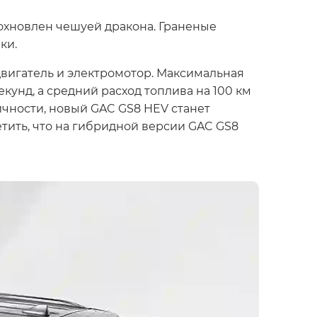
охновлен чешуей дракона. Граненые
ки.
вигатель и электромотор. Максимальная
екунд, а средний расход топлива на 100 км
ичности, новый GAC GS8 HEV станет
етить, что на гибридной версии GAC GS8