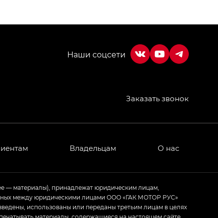
Заказать звонок
МИУМ — GX PREMIUM, Джи Эти — GT, Джи Эль —
 привод — GB AWD, Джи Эль Полный привод —
лиентам
Владельцам
О нас
ИУМ — GX PREMIUM, ЛАУНЖ — LOUNGE
ее — материалы), принадлежат юридическим лицам,
ртивном стиле — GL
(S-Style)
ченных между юридическими лицами ООО «ГАК МОТОР РУС»
зведены, использованы или переданы третьим лицам в целях
печатывать материалы, содержащиеся на настоящем сайте,