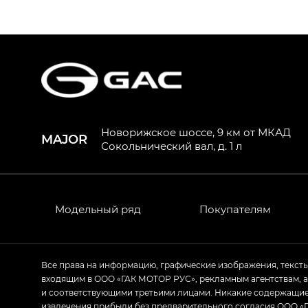
S9 — Эс 9 (S9) в комплектации Эс Икс 
S7 — Эс 7 (S7) в комплектациях Эс Икс П
HYPTEC HT — Хайптек Эйч Ти (HYPTEC H
AION V — Айон Ви в комплектациях Экс 
Новорижское шоссе, 9 км от МКАД
MAJOR
GS8 — Джи Эс 8 (GS8) в комплектациях 
Сокольнический вал, д. 1 л
GL
GS4 — Джи Эс 4 (GS4) в комплектациях
Модельный ряд
Покупателям
GL AWD
M8 — Эм 8 (M8) в комплектациях Джи Эл
Все права на информацию, графические изображения, текст
Empow — Эмпау (Empow) в комплектации 
входящим в ООО «ГАК МОТОР РУС», рекламным агентствам, 
и соответствующими третьими лицами. Никакие содержащиес
извлечения прибыли без предварительного согласия ООО «Г