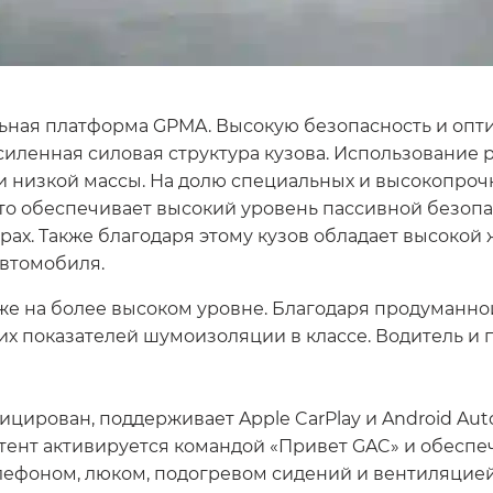
ьная платформа GPMA. Высокую безопасность и опт
иленная силовая структура кузова. Использование 
и низкой массы. На долю специальных и высокопроч
 что обеспечивает высокий уровень пассивной безоп
ах. Также благодаря этому кузов обладает высокой 
автомобиля.
же на более высоком уровне. Благодаря продуманно
х показателей шумоизоляции в классе. Водитель и 
рован, поддерживает Apple CarPlay и Android Auto,
тент активируется командой «Привет GAC» и обеспе
лефоном, люком, подогревом сидений и вентиляцией