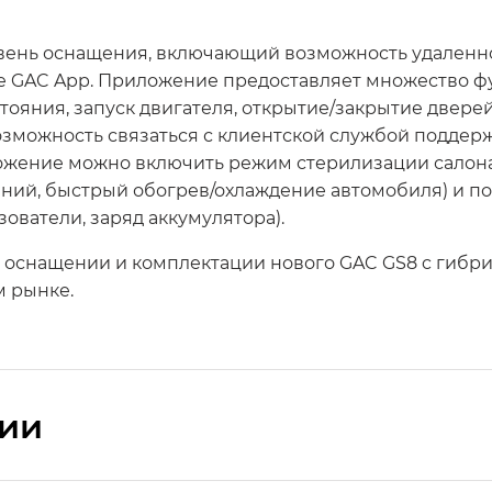
овень оснащения, включающий возможность удален
 GAC App. Приложение предоставляет множество ф
ояния, запуск двигателя, открытие/закрытие двере
озможность связаться с клиентской службой поддер
ожение можно включить режим стерилизации салона
ний, быстрый обогрев/охлаждение автомобиля) и п
ователи, заряд аккумулятора).
, оснащении и комплектации нового GAC GS8 c гибр
м рынке.
сии