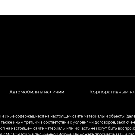
ПРЕМИУМ — SX PREMIUM
РЕМИУМ — SX PREMIUM, Эс Тэ — ST
T) в комплектации Экс ПРЕМИУМ — EX PREMIUM
— EX, Экс ПРЕМИУМ — EX Premium
Джи Эс 8 ТРЭВЕЛЛЕР — GS8 TRAVELLER, Джи Икс ПРЕ
 Джи Би Передний привод — GB 2WD, Джи Би Полный
Автомобили в наличии
Корпоративным к
ь — GL, Джи Ти — GT, Джи Икс — GX, Джи Икс ПРЕМ
ы и иные содержащиеся на настоящем сайте материалы и объекты (дал
Джи Эс — GS, Джи Эль с элементы экстерьера в спо
а также иным третьим в соответствии с условиями договоров, заклю
я на настоящем сайте материалы или их часть не могут быть воспрои
АК МОТОР РУС» в письменной форме. Вы можете просматривать и рас