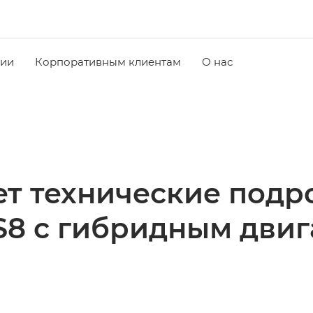
чии
Корпоративным клиентам
О нас
т технические подр
S8 c гибридным двиг