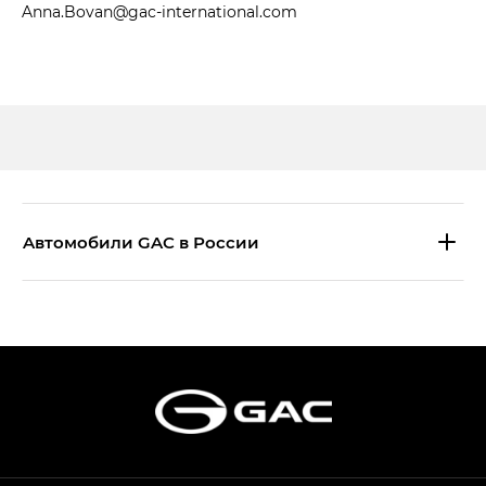
Anna.Bovan@gac-international.com
Aвтомобили GAC в России
S9 — Эс 9 (S9) в комплектации
Эс Икс ПРЕМИУМ — SX PREMIUM
S7 — Эс 7 (S7) в комплектациях
Эс Икс ПРЕМИУМ — SX PREMIUM, Эс Тэ — ST
HYPTEC HT — Хайптек Эйч Ти (HYPTEC HT)
в комплектации Экс ПРЕМИУМ — EX PREMIUM