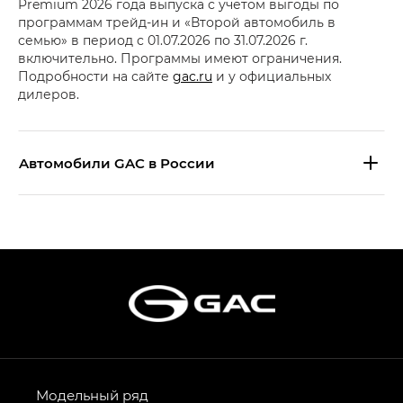
Premium 2026 года выпуска с учетом выгоды по
программам трейд-ин и «Второй автомобиль в
семью» в период с 01.07.2026 по 31.07.2026 г.
включительно. Программы имеют ограничения.
Подробности на сайте
gac.ru
и у официальных
дилеров.
Aвтомобили GAC в России
S9 — Эс 9 (S9) в комплектации
Эс Икс ПРЕМИУМ — SX PREMIUM
S7 — Эс 7 (S7) в комплектациях
Эс Икс ПРЕМИУМ — SX PREMIUM, Эс Тэ — ST
HYPTEC HT — Хайптек Эйч Ти (HYPTEC HT)
в комплектации Экс ПРЕМИУМ — EX PREMIUM
AION V — Айон Ви в комплектациях Экс — EX,
Модельный ряд