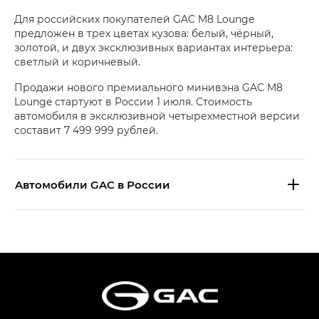
Для российских покупателей GAC M8 Lounge
предложен в трех цветах кузова: белый, чёрный,
золотой, и двух эксклюзивных вариантах интерьера:
светлый и коричневый.
Продажи нового премиального минивэна GAC M8
Lounge стартуют в России 1 июля. Стоимость
автомобиля в эксклюзивной четырехместной версии
составит 7 499 999 рублей.
Aвтомобили GAC в России
S9 — Эс 9 (S9) в комплектации
Эс Икс ПРЕМИУМ — SX PREMIUM
S7 — Эс 7 (S7) в комплектациях
Эс Икс ПРЕМИУМ — SX PREMIUM, Эс Тэ — ST