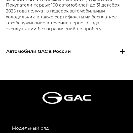
Покупатели первых 100 автомобилей до 31 декабря
2025 года получат в подарок автомобильный
холодильник, а также сертификаты на бесплатное
техобслуживание в течение первого года
эксплуатации без ограничений по пробегу.
Aвтомобили GAC в России
S9 — Эс 9 (S9) в комплектации
Эс Икс ПРЕМИУМ — SX PREMIUM
S7 — Эс 7 (S7) в комплектациях
Эс Икс ПРЕМИУМ — SX PREMIUM, Эс Тэ — ST
HYPTEC HT — Хайптек Эйч Ти (HYPTEC HT)
в комплектации Экс ПРЕМИУМ — EX PREMIUM
AION V — Айон Ви в комплектациях Экс — EX,
Модельный ряд