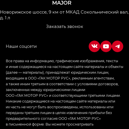
MAJOR
Джи Икс ПРЕМИУМ — GX PREMIUM, ЛАУНЖ —
LOUNGE
Новорижское шоссе, 9 км от МКАД
Сокольнический вал,
д. 1 л
Empow — Эмпау (Empow) в комплектации
Заказать звонок
Джи Эс — GS, Джи Эль с элементы экстерьера
в спортивном стиле — GL
(S-Style)
Все права на информацию, графические изображения, тексты
и иные содержащиеся на настоящем сайте материалы и объекты
(далее — материалы), принадлежат юридическим лицам,
входящим в ООО «ГАК МОТОР РУС», рекламным агентствам,
а также иным третьим в соответствии с условиями договоров,
заключенных между юридическими лицами
ООО «ГАК МОТОР РУС» и соответствующими третьими лицами.
Никакие содержащиеся на настоящем сайте материалы или
их часть не могут быть воспроизведены, использованы или
переданы третьим лицам в целях извлечения прибыли без
предварительного согласия ООО «ГАК МОТОР РУС»
в письменной форме. Вы можете просматривать