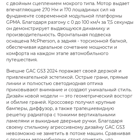
с двойным сцеплением мокрого типа. Мотор выдает
впечатляющие 270 Нм и 170 лошадиных сил на
фундаменте современной модульной платформы
GPMA. Благодаря разгону с 0 до 100 км/ч за 7,5 секунды
он демонстрирует выдающуюся динамику и
производительность. Фронтальная подвеска
оснащена McPherson, а задняя - торсионной балкой,
обеспечивая идеальное сочетание мощности и
комфорта на каждом этапе автомобильного
путешествия.
Внешне GAC GS3 2024 поражает своей дерзкой и
привлекательной эстетикой. Острые грани, прямые
линии и полностью светодиодная оптика
приковывают внимание и создают уникальный стиль.
Дизайн новой модели — это геометрический восторг
и обилие граней. Кроссовер получил крупные
бамперы, диффузор, а также трапециевидную
решетку радиатора с тонкими вертикальными
ламелями и выкидные дверные ручки. Благодаря
своему стильному агрессивному дизайну GAC GS3
невозможно не заметить в потоке машин. Сравнивая
с другими автомобилями, стоит отметить, что